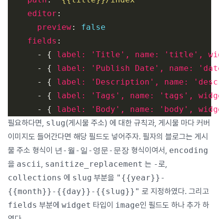
editor
preview
: 
false
fields
      - { 
label: 'Title', name: 'title', wi
      - { 
label: 'Publish Date', name: 'dat
      - { 
label: 'Description', name: 'desc
      - { 
label: 'Tags', name: 'tags', widg
      - { 
label: 'Body', name: 'body', widg
필요하다면,
slug
(게시물 주소) 에 대한 규칙과, 게시물 마다 커버
이미지도 들어간다면 해당 필드도 넣어주자. 필자의 블로그는 게시
물 주소 형식이
년-월-일-영문-문장
형식이여서,
encoding
을
ascii
,
sanitize_replacement
는
-
로,
collections
에
slug
부분을
"{{year}}-
{{month}}-{{day}}-{{slug}}"
로 지정하였다. 그리고
fields
부분에
widget
타입이
image
인 필드도 하나 추가 하
였다.