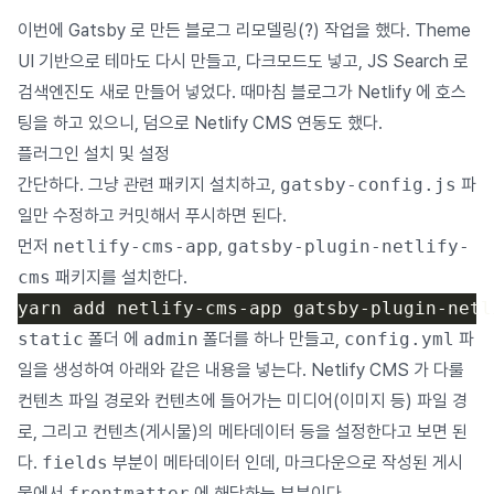
이번에 Gatsby 로 만든 블로그 리모델링(?) 작업을 했다.
Theme
UI
기반으로 테마도 다시 만들고, 다크모드도 넣고,
JS Search
로
검색엔진도 새로 만들어 넣었다. 때마침 블로그가 Netlify 에 호스
팅을 하고 있으니, 덤으로 Netlify CMS 연동도 했다.
플러그인 설치 및 설정
간단하다. 그냥 관련 패키지 설치하고,
gatsby-config.js
파
일만 수정하고 커밋해서 푸시하면 된다.
먼저
netlify-cms-app
,
gatsby-plugin-netlify-
cms
패키지를 설치한다.
static
폴더 에
admin
폴더를 하나 만들고,
config.yml
파
일을 생성하여 아래와 같은 내용을 넣는다. Netlify CMS 가 다룰
컨텐츠 파일 경로와 컨텐츠에 들어가는 미디어(이미지 등) 파일 경
로, 그리고 컨텐츠(게시물)의 메타데이터 등을 설정한다고 보면 된
다.
fields
부분이 메타데이터 인데, 마크다운으로 작성된 게시
물에서
frontmatter
에 해당하는 부분이다.