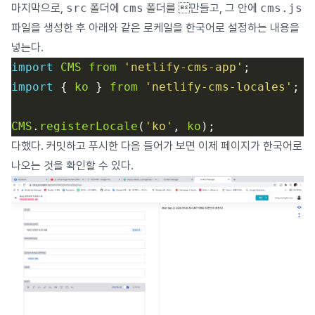
마지막으로,
src
폴더에
cms
폴더를 만들고, 그 안에
cms.js
파일을 생성한 후 아래와 같은 로케일을 한국어로 설정하는 내용을
넣는다.
import
CMS
from
'netlify-cms-app'
import
 { 
ko
 } 
from
'netlify-cms-locales'
CMS
.
registerLocale
(
'ko'
, 
ko
다했다. 커밋하고 푸시한 다음 들어가 보면 이제 페이지가 한국어로
나오는 것을 확인할 수 있다.