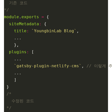
*/
module
.
exports
=
siteMetadata
:
title
:
`YoungbinLab Blog`
plugins
:
`gatsby-plugin-netlify-cms`
, 
 */