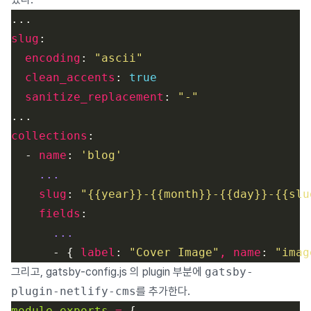
slug
encoding
: 
"ascii"
clean_accents
: 
true
sanitize_replacement
: 
"-"
collections
  - 
name
: 
'blog'
...
slug
: 
"{{year}}-{{month}}-{{day}}-{{slu
fields
...
      - { 
label
: 
"Cover Image"
, name
: 
"imag
그리고, gatsby-config.js 의 plugin 부분에
gatsby-
plugin-netlify-cms
를 추가한다.
module
.
exports
=