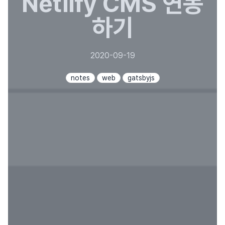
Netlify CMS 연동
하기
2020-09-19
notes
web
gatsbyjs