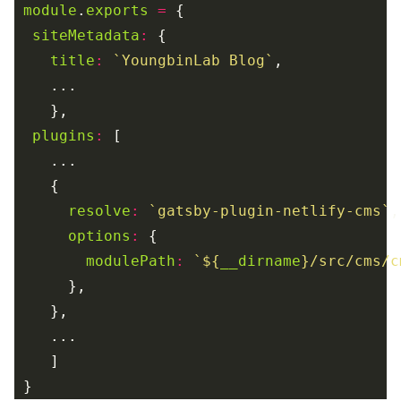
module
.
exports
=
siteMetadata
:
title
:
`YoungbinLab Blog`
plugins
:
resolve
:
`gatsby-plugin-netlify-cms`
options
:
modulePath
:
`
${
__dirname
}
/src/cms/c