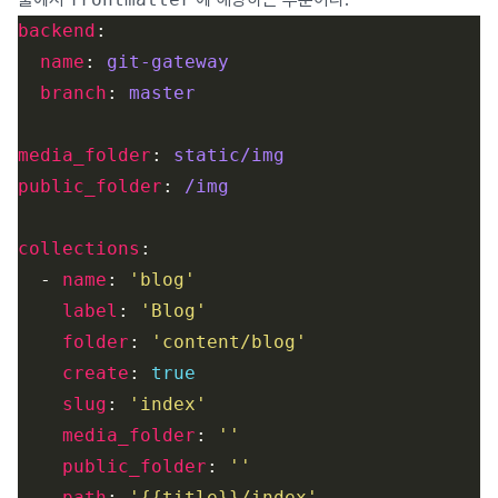
backend
name
: 
git-gateway
branch
: 
master
media_folder
: 
static/img
public_folder
: 
/img
collections
  - 
name
: 
'blog'
label
: 
'Blog'
folder
: 
'content/blog'
create
: 
true
slug
: 
'index'
media_folder
: 
''
public_folder
: 
''
path
: 
'{{title}}/index'