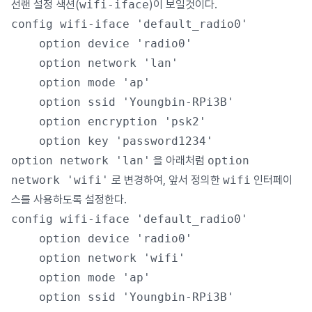
선랜 설정 색션(
wifi-iface
)이 보일것이다.
config wifi-iface 'default_radio0'

	option device 'radio0'

	option network 'lan'

	option mode 'ap'

	option ssid 'Youngbin-RPi3B'

	option encryption 'psk2'

option network 'lan'
을 아래처럼
option
network 'wifi'
로 변경하여, 앞서 정의한
wifi
인터페이
스를 사용하도록 설정한다.
config wifi-iface 'default_radio0'

	option device 'radio0'

	option network 'wifi'

	option mode 'ap'

	option ssid 'Youngbin-RPi3B'
