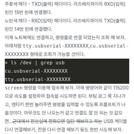
주황색 헤더 - TXD(출력) 헤더이다. 라즈베리파이의 RXD(입력)
핀인 15번 핀에 연결했다.
노란색 헤더 - RXD(입력) 헤더이다. 라즈베리파이의 TXD(출력)
핀인 14번 핀에 연결했다.
이제 노트북에도 연결하고, 명령줄로 연결 되었는지 조회 해 보자.
아래처럼
tty.usbserial-XXXXXXXX
,
cu.usbserial-
XXXXXXXX
형태로 조회가 가능할 것이다.
screen
명령을 이용해 접속해 보자. 아래 명령어와 같이 115200
으로 속도를 설정하여 접속을 시도하면 된다. 부팅 로그 쭉 지나가
고, 엔터키 한번 눌러주면 명령줄 입력할 수 있도록 프롬프트가 나
올것이다. 아무것도 안 나오는거 같고 연결도 잘 안 되는 것 같으
면…
군대에서 전산실에 전화오면 일단 해보라고 하는
USB 케이블
다시 연결해보기, 전원 다시 연결 해보기 등도 한번 시도해 보자.