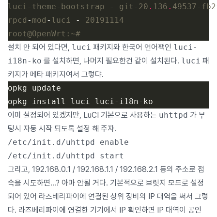
luci
-
theme
-
bootstrap 
-
 git
-
20
.
136
.
49537
-
fb2
rpcd
-
mod
-
luci 
-
설치 안 되어 있다면,
luci
패키지와 한국어 언어팩인
luci-
i18n-ko
를 설치하면, 나머지 필요한건 같이 설치된다.
luci
패
키지가 메타 패키지여서 그렇댜.
이미 설정되어 있겠지만, LuCI 기본으로 사용하는
uhttpd
가 부
팅시 자동 시작 되도록 설정 해 주자.
/etc/init.d/uhttpd enable

그리고, 192.168.0.1 / 192.168.1.1 / 192.168.2.1 등의 주소로 접
속을 시도하면…? 아마 안될 거다. 기본적으로 브릿지 모드로 설정
되어 있어 라즈베리파이에 연결된 상위 장비의 IP 대역을 써서 그렇
다. 라즈베리파이에 연결한 기기에서 IP 확인하면 IP 대역이 공인