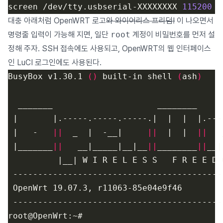
screen /dev/tty.usbserial-XXXXXXXX 
115200
대충 아래처럼 OpenWRT 로고
와 와이어리스 프리덤!
이 나오면서
명령줄 입력이 가능해 지면, 일단
root
계정이 비밀번호를 먼저 설
정해 주자. SSH 접속에도 사용되고, OpenWRT의 웹 인터페이스
인 LuCI 로그인에도 사용된다.
BusyBox v1.30.1 
()
 built-in shell 
(
ash
)
 |   -   
||
  _  |  -__|     
||
  |  |  
||
   
 |_______
||
   __|_____|__|__
||
________
||