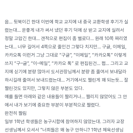
음… 뒷북이긴 한대 이번에 학교 교지에 내 중국 교환학생 후기가 실
렸는대… 운좋게 내가 써서 냈던 후기 덕에 상 받고 교지에 실려서
정말 고맙긴 한대… 갠적으로 편집이 좀 별로다… 원래 10쪽 짜리였
는대… 너무 길어서 4쪽으로 줄인건 그렇다 치지만… 구글, 이메일,
카카오톡 이런거 그냥 그대로 “구글”, “이메일”, “카카오톡” 이렇게
쓰지 “구–글”, “이–메일”, “카카오 톡” 로 편집된건… 쩝… 그리고 교
지에 싣기에 분량 많아서 도서관장님께서 분량 좀 줄여서 보내달라
하시길래 줄여서 보내드렸는대… 거기에서도 짤린게 꽤 되는듯… 잘
짤린것도 있지만, 그렇치 않은 부분도 있다.
예를 들면 아래와 같은 내용들이 짤리거나… 짤리지 않았어도 그 안
에서 내가 보기에 중요한 부분이 부분적으로 짤렸다.
완전히 짤림
일부 1학년 학생들은 농구시합에 참여하지 않았는대. 그러자 교장
선생님꼐서 오셔서 “너희들은 왜 농구 안하니? 1학년 체육선생님