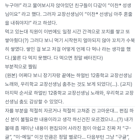
누구야!” 라고 물어보시자 앉아있던 친구들이 다같이 “이찬* 성생
님이요” 라고 했다. 그러자 교장선생님이 “이찬* 선생님 아주 혼줄
을 내줘야지!” 라고 하셨다.
먹고 있는대 직원이 이번에도 일정 시간 간격으로 꼬치를 쌓고 또
쌓아줬다(?) 그러다 보니 먹기 시작한지 얼마되지 않아 꼬치가 수북
히 쌓였다. 쌓인 걸 보고 저걸 어떻게 언제 다 먹나 라는 생각을 했
다.(물론 다 먹지 못했다. 다 먹으면 정말 배터진다)
부분적으로 짤림
(원본) 어쩌다 보니 장기자랑 끝에는 하얼빈 12중학교 교장선생님
노래와, 우리학교 교장선생님 춤추는 것도 보게 되었다(…). (교지)
마지막 순서로 하얼빈 12중학교 교장선생님 노래와, 우리학교 교장
선생님 춤도 감상할 수 있었다.
자를 부분을 적절히 자르거나 적절히 고쳐준 건 고마운대… 편집 하
신 분이 불필요한 내용이라고 생각 하신건진 모르겠으나…(?) 내가
볼때 좀 재미난 내용이 편집되어 사라진 점이 아쉽고 진짜 저 “구-
글”, “이-메일” 이것 만큼은 정말 별로다… 다음부턴 그냥 “구글”,