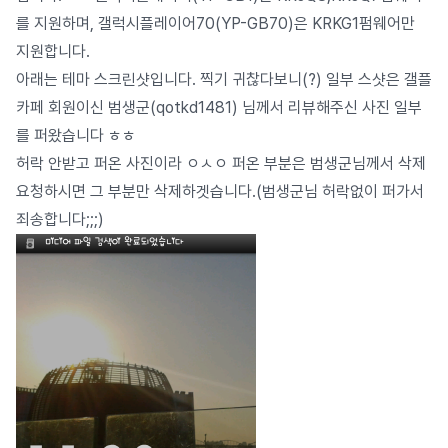
를 지원하며, 갤럭시플레이어70(YP-GB70)은 KRKG1펌웨어만
지원합니다.
아래는 테마 스크린샷입니다. 찍기 귀찮다보니(?) 일부 스샷은 갤플
카페 회원이신 범생군(qotkd1481) 님께서 리뷰해주신 사진 일부
를 퍼왔습니다 ㅎㅎ
허락 안받고 퍼온 사진이라 ㅇㅅㅇ 퍼온 부분은 범생군님께서 삭제
요청하시면 그 부분만 삭제하겟습니다.(범생군님 허락없이 퍼가서
죄송합니다;;;)