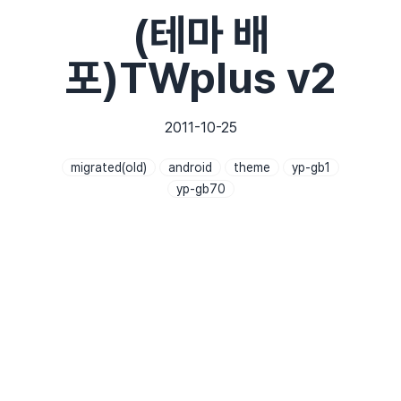
(테마 배
포)TWplus v2
2011-10-25
migrated(old)
android
theme
yp-gb1
yp-gb70